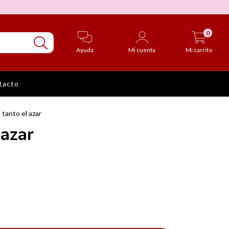
0
Ayuda
Mi cuenta
Mi carrito
tacto
 tanto el azar
 azar