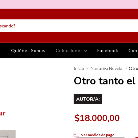
o
Quiénes Somos
Colecciones
Facebook
Con
Inicio
>
Narrativa Novela
>
Otro
Otro tanto el
AUTOR/A:
$18.000,00
Ver medios de pago