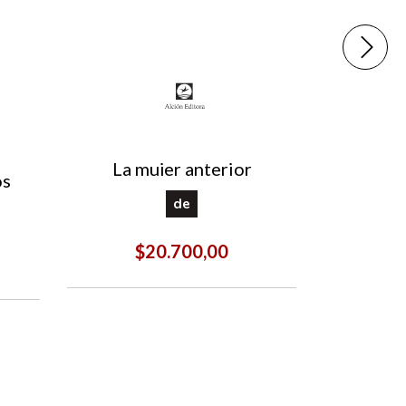
La peq
La mujer anterior
os
de
$20.700,00
$