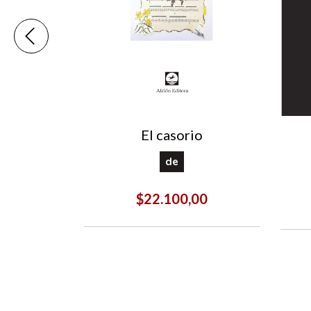
El casorio
los piojos
de
$22.100,00
00