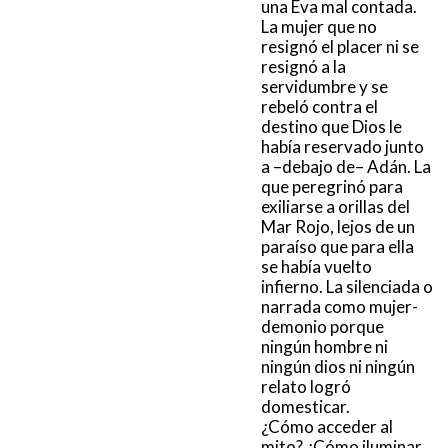
una Eva mal contada.
La mujer que no
resignó el placer ni se
resignó a la
servidumbre y se
rebeló contra el
destino que Dios le
había reservado junto
a –debajo de– Adán. La
que peregrinó para
exiliarse a orillas del
Mar Rojo, lejos de un
paraíso que para ella
se había vuelto
infierno. La silenciada o
narrada como mujer-
demonio porque
ningún hombre ni
ningún dios ni ningún
relato logró
domesticar.
¿Cómo acceder al
mito? ¿Cómo iluminar