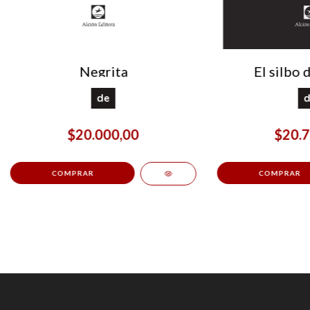
Negrita
El silbo 
de
d
$20.000,00
$20.7