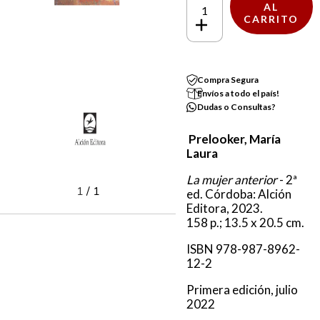
Compra Segura
Envíos a todo el país!
Dudas o Consultas?
Prelooker, María
Laura
La mujer anterior
- 2ª
1
/
1
ed. Córdoba: Alción
Editora, 2023.
158 p.; 13.5 x 20.5 cm.
ISBN 978-987-8962-
12-2
Primera edición, julio
2022