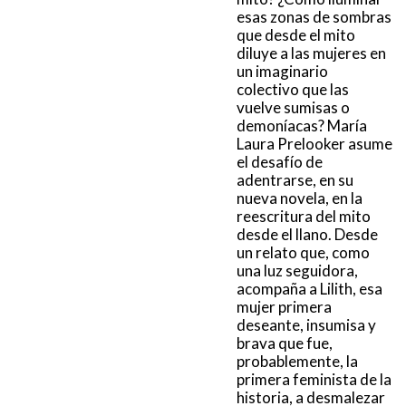
esas zonas de sombras
que desde el mito
diluye a las mujeres en
un imaginario
colectivo que las
vuelve sumisas o
demoníacas? María
Laura Prelooker asume
el desafío de
adentrarse, en su
nueva novela, en la
reescritura del mito
desde el llano. Desde
un relato que, como
una luz seguidora,
acompaña a Lilith, esa
mujer primera
deseante, insumisa y
brava que fue,
probablemente, la
primera feminista de la
historia, a desmalezar