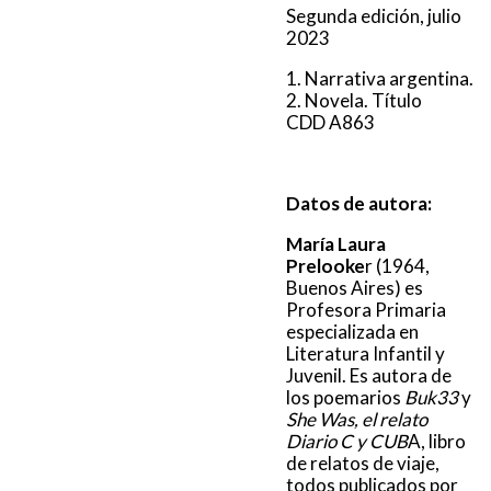
Segunda edición, julio
2023
1. Narrativa argentina.
2. Novela. Título
CDD A863
Datos de autora:
María Laura
Prelooke
r (1964,
Buenos Aires) es
Profesora Primaria
especializada en
Literatura Infantil y
Juvenil. Es autora de
los poemarios
Buk33
y
She Was, el relato
Diario C y CUB
A, libro
de relatos de viaje,
todos publicados por