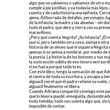
algo que no sabíamos o sabíamos de otro mod
cumple a pie juntillas, y va todavía más lejos
cuento y de cada historia una epifanía. Cercan
ajena. Atiborrada de detalles, personajes, l
de la infancia, la madre y las abuelas --sin d
todo el padre, que abre y cierra con su prese
maravilloso.
¿Pero qué cuenta
Negrita
? ¿Su infancia? ¿El
que sí, pero también otra cosa, siempre otra
historia de un deseo que ni siquiera Negrita
apenas si se anima a nombrar, por medio de
la poesía. La historia de los botones y sus m
la sustracción súbita de ese tesoro extraordi
si no fuera porque todo lo es.
Con este libro, tengo la sensación de que Ad
el centro de toda su escritura, y escapa a ti
alguacil con el que el padre retiene su vuelo, 
alguacil finalmente se libera.
Cuando Adriana compartió conmigo este pu
que lo leyera quedé, enseguida, deslumbrado
todo tiembla, todo nos cuenta algo que, sin l
imposible de contar.