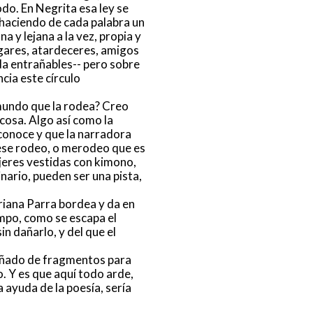
o. En Negrita esa ley se
, haciendo de cada palabra un
a y lejana a la vez, propia y
ugares, atardeceres, amigos
uda entrañables-- pero sobre
ncia este círculo
 mundo que la rodea? Creo
 cosa. Algo así como la
 conoce y que la narradora
 ese rodeo, o merodeo que es
ujeres vestidas con kimono,
nario, pueden ser una pista,
riana Parra bordea y da en
empo, como se escapa el
sin dañarlo, y del que el
ñado de fragmentos para
. Y es que aquí todo arde,
a ayuda de la poesía, sería