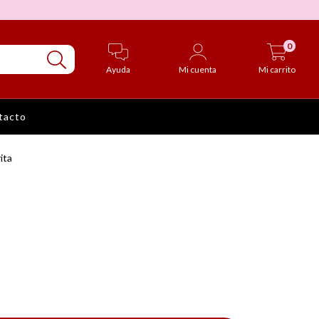
0
Ayuda
Mi cuenta
Mi carrito
tacto
ita