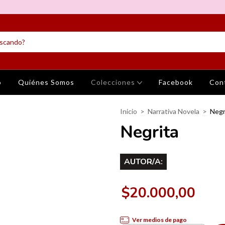
o
Quiénes Somos
Colecciones
Facebook
Con
Inicio
>
Narrativa Novela
>
Negr
Negrita
AUTOR/A:
$20.000,00
Ver medios de pago