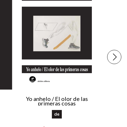
La peq
Yo anhelo / El olor de las
primeras cosas
de
$