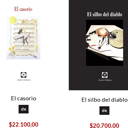
El casorio
El silbo del diablo
de
de
$22.100,00
$20.700,00