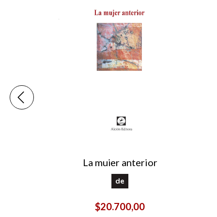
La mujer anterior
o tragó
de
$20.700,00
00