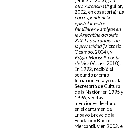
(Planeta, 2000);
La
otra Alfonsina
(Aguilar,
2002, en coautoría);
La
correspondencia
epistolar entre
familiares y amigos en
la Argentina del siglo
XIX. Las paradojas de
la privacidad
(Victoria
Ocampo, 2004), y
Edgar Morisoli, poeta
del Sur
(Voces, 2010).
En 1992, recibió el
segundo premio
Iniciación Ensayo de la
Secretaría de Cultura
de la Nación; en 1995 y
1996, sendas
menciones de Honor
en el certamen de
Ensayo Breve de la
Fundación Banco
Mercantil, y en 2003, el