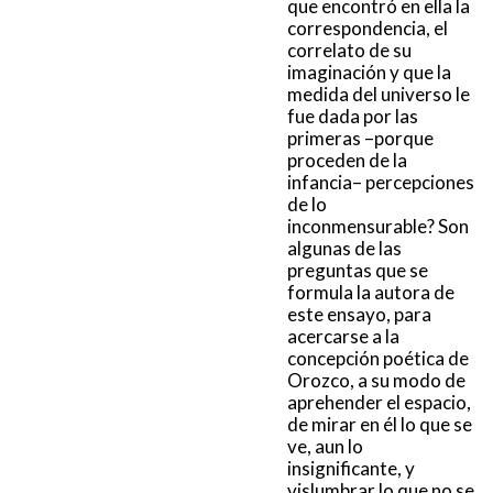
que encontró en ella la
correspondencia, el
correlato de su
imaginación y que la
medida del universo le
fue dada por las
primeras –porque
proceden de la
infancia– percepciones
de lo
inconmensurable? Son
algunas de las
preguntas que se
formula la autora de
este ensayo, para
acercarse a la
concepción poética de
Orozco, a su modo de
aprehender el espacio,
de mirar en él lo que se
ve, aun lo
insignificante, y
vislumbrar lo que no se