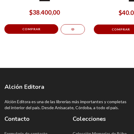
$38.400,00
$40.0
Alción Editora
Alción Editora es una de las librerías más importantes y completas
del interior del país. Desde Anisacate, Córdoba, a todo el país.
Contacto
Colecciones
Formulario de contacto
Colección Memorias de Búho