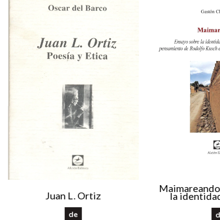
Maimareando 
Juan L. Ortiz
la identida
desde el pe
Rodolfo K
de
d
quebrada d