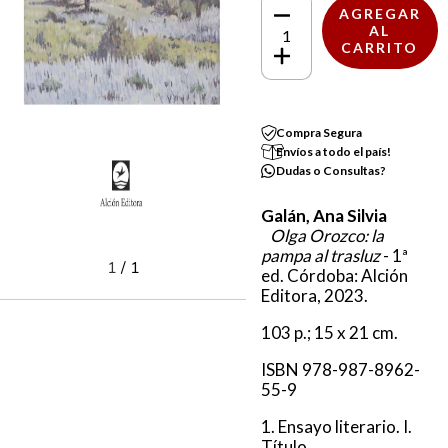
Compra Segura
Envíos a todo el país!
Dudas o Consultas?
Galán, Ana Silvia
Olga Orozco: la
pampa al trasluz
- 1ª
1
/
1
ed. Córdoba: Alción
Editora, 2023.
103 p.; 15 x 21 cm.
ISBN 978-987-8962-
55-9
1. Ensayo literario. I.
Título