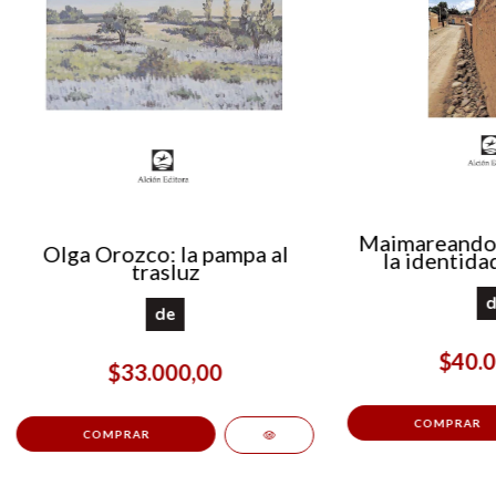
Maimareando 
Olga Orozco: la pampa al
la identida
trasluz
desde el pe
Rodolfo K
d
quebrada d
de
$40.0
$33.000,00