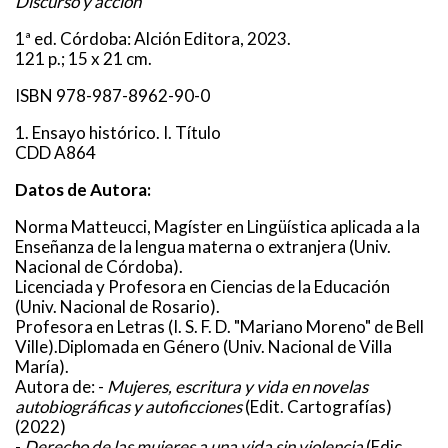
Discurso y acción
1ª ed. Córdoba: Alción Editora, 2023.
121 p.; 15 x 21 cm.
ISBN 978-987-8962-90-0
1. Ensayo histórico. I. Título
CDD A864
Datos de Autora:
Norma Matteucci, Magíster en Lingüística aplicada a la
Enseñanza de la lengua materna o extranjera (Univ.
Nacional de Córdoba).
Licenciada y Profesora en Ciencias de la Educación
(Univ. Nacional de Rosario).
Profesora en Letras (I. S. F. D. "Mariano Moreno" de Bell
Ville).Diplomada en Género (Univ. Nacional de Villa
María).
Autora de: -
Mujeres, escritura y vida en novelas
autobiográficas y autoficciones
(Edit. Cartografías)
(2022)
-
Derecho de las mujeres a una vida sin violencia
(Edic.