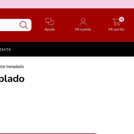
0
Ayuda
Mi cuenta
Mi carrito
tacto
te templado
plado