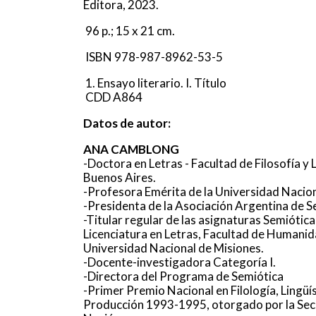
Editora, 2023.
96 p.; 15 x 21 cm.
ISBN 978-987-8962-53-5
1. Ensayo literario. I. Título
CDD A864
Datos de autor:
ANA CAMBLONG
-Doctora en Letras - Facultad de Filosofía y 
Buenos Aires.
-Profesora Emérita de la Universidad Nacion
-Presidenta de la Asociación Argentina de 
-Titular regular de las asignaturas Semiótica 
Licenciatura en Letras, Facultad de Humanida
Universidad Nacional de Misiones.
-Docente-investigadora Categoría I.
-Directora del Programa de Semiótica
-Primer Premio Nacional en Filología, Lingüís
Producción 1993-1995, otorgado por la Secr