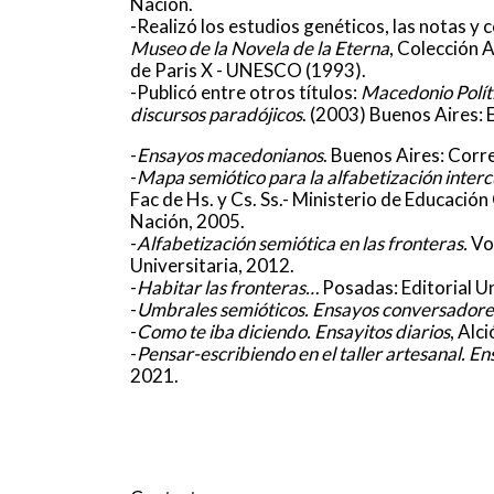
Nación.
-Realizó los estudios genéticos, las notas y 
Museo de la Novela de la Eterna
, Colección 
de Paris X - UNESCO (1993).
-Publicó entre otros títulos:
Macedonio Políti
discursos paradójicos
. (2003) Buenos Aires: 
-
Ensayos macedonianos
. Buenos Aires: Corr
-
Mapa semiótico para la alfabetización interc
Fac de Hs. y Cs. Ss.- Ministerio de Educación
Nación, 2005.
-
Alfabetización semiótica en las fronteras.
Vo
Universitaria, 2012.
-
Habitar las fronteras…
Posadas: Editorial Un
-
Umbrales semióticos. Ensayos conversadore
-
Como te iba diciendo. Ensayitos diarios
, Alc
-
Pensar-escribiendo en el taller artesanal. En
2021.