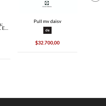
Pull my daisy
s:
 El
de
El S
tras
$32.700,00
$