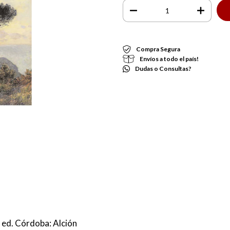
Compra Segura
Envíos a todo el país!
Dudas o Consultas?
 ed. Córdoba: Alción