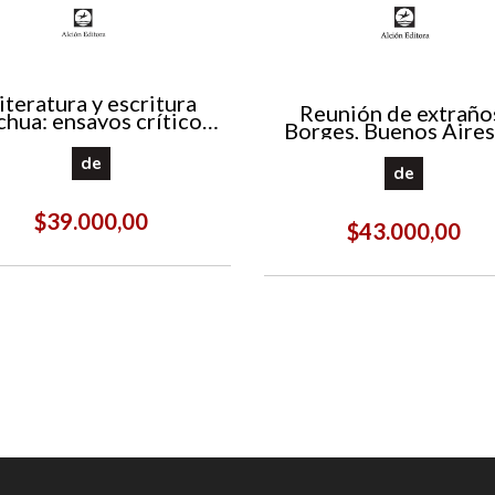
iteratura y escritura
Reunión de extraño
chua: ensayos críticos-
Borges, Buenos Aires,
sociolinguísticos
café, Jack Kerouac y o
cuestiones
de
de
$39.000,00
$43.000,00