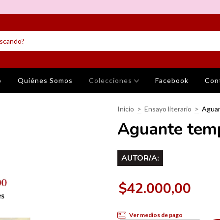
o
Quiénes Somos
Colecciones
Facebook
Con
Inicio
>
Ensayo literario
>
Aguan
Aguante tem
AUTOR/A:
$42.000,00
Ver medios de pago