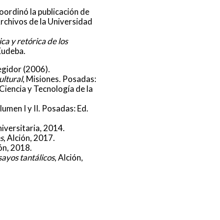
coordinó la publicación de
Archivos de la Universidad
ca y retórica de los
Eudeba.
egidor (2006).
ultural
, Misiones. Posadas:
 Ciencia y Tecnología de la
lumen I y II. Posadas: Ed.
iversitaria, 2014.
s
, Alción, 2017.
ión, 2018.
sayos tantálicos
, Alción,