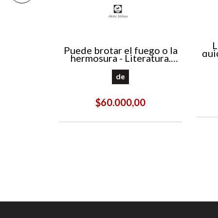
L
Puede brotar el fuego o la
qui
 poetas
hermosura - Literatura,
política y edición en la
obra de Roberto Santoro
de
00
$60.000,00