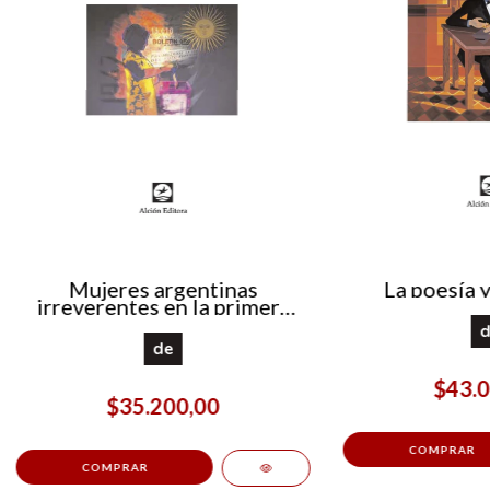
Mujeres argentinas
La poesía y
irreverentes en la primera
mitad del siglo XX. Discurso
d
y acción
de
$43.0
$35.200,00