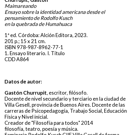
Maimareando
Ensayo sobre la identidad americana desde el
pensamiento de Rodolfo Kusch
en la quebrada de Humahuaca
1ª ed. Córdoba: Alción Editora, 2023.
201 p.; 15 x 21 cm.
ISBN 978-987-8962-77-1
1. Ensayo literario. I. Título
CDD A864
Datos de autor:
Gastón Churrupit
, escritor, filósofo.
Docente de nivel secundario y terciario en la ciudad de
Villa Gesell, provincia de Buenos Aires. Docente de las
carreras de Psicopedagogía, Trabajo Social, Educación
Física y Nivel inicial.
Creador de "Filosofía para todos" 2014
filosofía, teatro, poesía y música.
Seminario Rodolfo Kusch CIIE Villa Gesell de forma