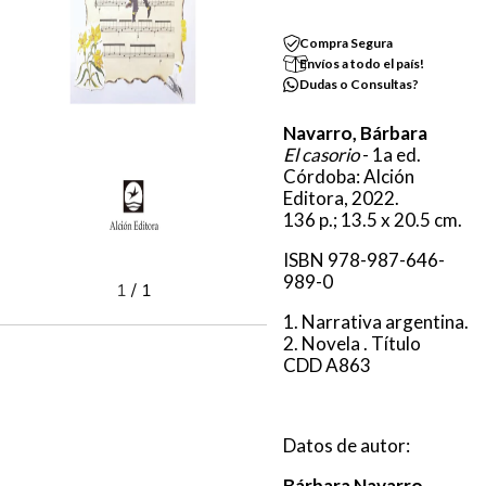
Compra Segura
Envíos a todo el país!
Dudas o Consultas?
Navarro, Bárbara
El casorio
- 1a ed.
Córdoba: Alción
Editora, 2022.
136 p.; 13.5 x 20.5 cm.
ISBN 978-987-646-
989-0
1
/
1
1. Narrativa argentina.
2. Novela . Título
CDD A863
Datos de autor:
Bárbara Navarro
,