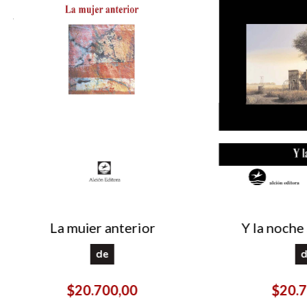
La mujer anterior
Y la noche 
de
d
$20.700,00
$20.7