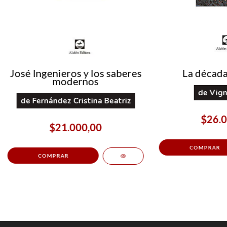
José Ingenieros y los saberes
La década
modernos
de
Vign
de
Fernández Cristina Beatriz
$26.0
$21.000,00