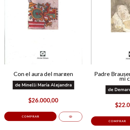
Con el aura del margen
Padre Brausen
mi 
de
Minelli María Alejandra
de
Demarc
$26.000,00
$22.0