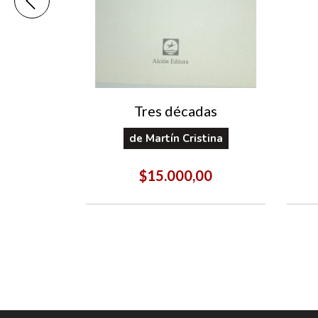
 Piatock
Tres décadas
lberto
de
Martín Cristina
00
$15.000,00