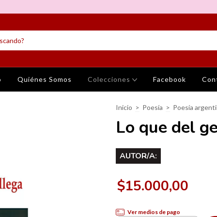
o
Quiénes Somos
Colecciones
Facebook
Con
Inicio
>
Poesía
>
Poesía argent
Lo que del ge
AUTOR/A:
$15.000,00
Ver medios de pago