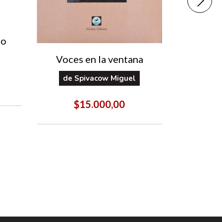
Un ma
do
Voces en la ventana
$
de
Spivacow Miguel
$15.000,00