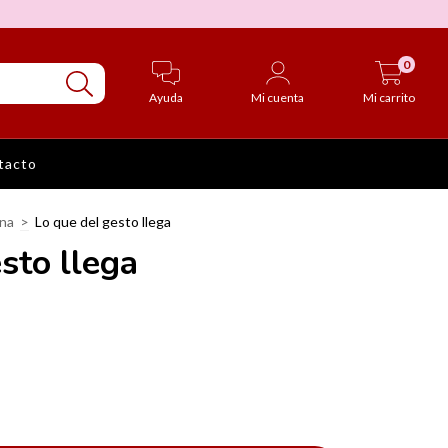
0
Ayuda
Mi cuenta
Mi carrito
tacto
ina
>
Lo que del gesto llega
sto llega