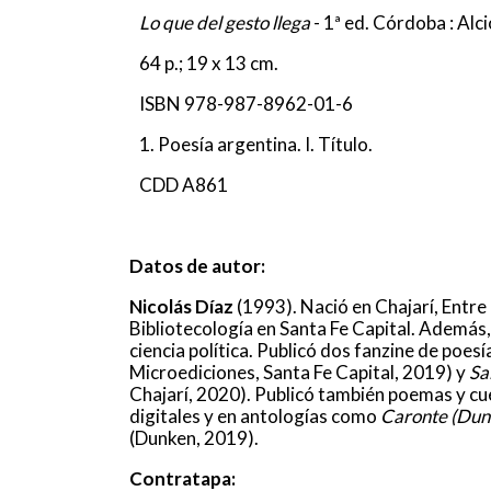
Lo que del gesto llega
- 1ª ed. Córdoba : Alc
64 p.; 19 x 13 cm.
ISBN 978-987-8962-01-6
1. Poesía argentina. I. Título.
CDD A861
Datos de autor:
Nicolás Díaz
(1993). Nació en Chajarí, Entre
Bibliotecología en Santa Fe Capital. Además,
ciencia política. Publicó dos fanzine de poesí
Microediciones, Santa Fe Capital, 2019) y
Sa
Chajarí, 2020). Publicó también poemas y cu
digitales y en antologías como
Caronte (Dun
(Dunken, 2019).
Contratapa: