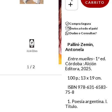
Compra Segura
Envíos a todo el país!
Dudas o Consultas?
Pallini-Zemin,
Antonela
Entre muelles
- 1ª ed.
Córdoba : Alción
1
/
2
Editora, 2025.
100 p.; 13 x 19 cm.
ISBN 978-631-6583-
75-8
1. Poesía argentina. I.
Título.