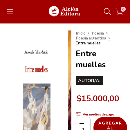
0
Inicio
>
Poesía
>
Poesía argentina
>
Entre muelles
Entre
muelles
AUTOR/A:
$15.000,00
Ver medios de pago