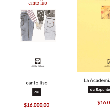
La Academia
canto liso
de
Szpunbe
de
$16.0
$16.000,00