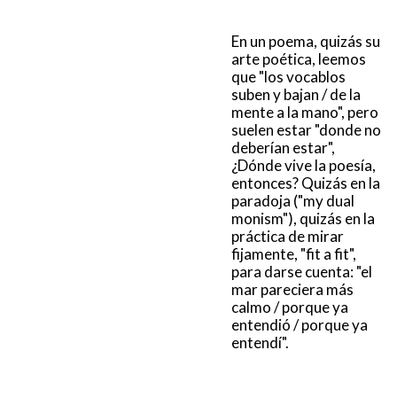
En un poema, quizás su
arte poética, leemos
que "los vocablos
suben y bajan / de la
mente a la mano", pero
suelen estar "donde no
deberían estar",
¿Dónde vive la poesía,
entonces? Quizás en la
paradoja ("my dual
monism"), quizás en la
práctica de mirar
fijamente, "fit a fit",
para darse cuenta: "el
mar pareciera más
calmo / porque ya
entendió / porque ya
entendí".