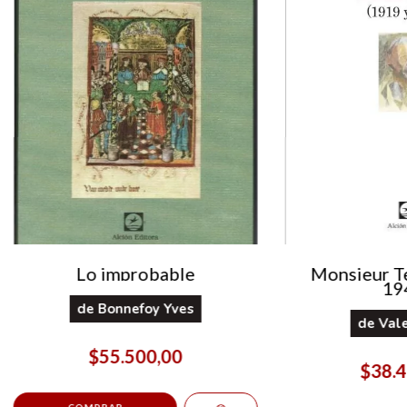
Lo improbable
Monsieur Te
19
de
Bonnefoy Yves
de
Vale
$55.500,00
$38.4