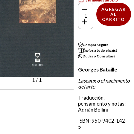
Ver medios de pago
Compra Segura
Envíos a todo el país!
Dudas o Consultas?
Georges Bataille
1
/
1
Lascaux o el nacimiento
del arte
Traducción,
pensamiento y notas:
Adrián Bollini
ISBN: 950-9402-142-
5