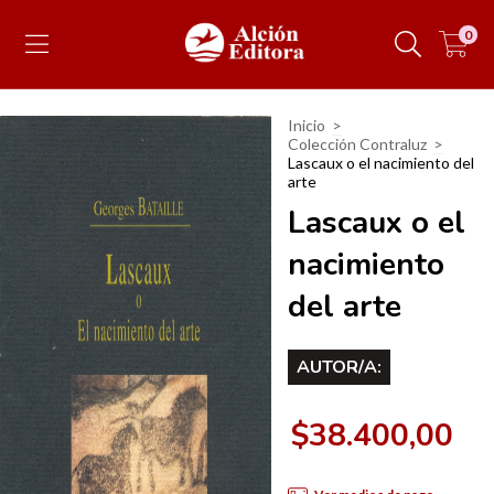
0
Inicio
>
Colección Contraluz
>
Lascaux o el nacimiento del
arte
Lascaux o el
nacimiento
del arte
AUTOR/A:
$38.400,00