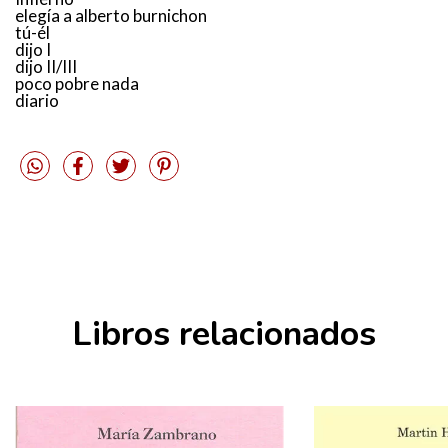
elegía a alberto burnichon
tú-él
dijo I
dijo II/III
poco pobre nada
diario
Libros relacionados