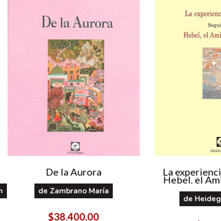
De la Aurora
La experienci
Hebel, el Ami
n
de
Zambrano María
de
Heideg
$38.400,00