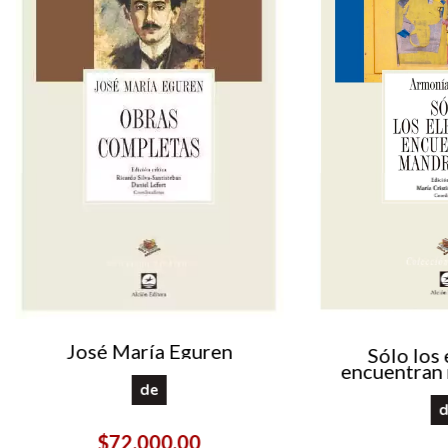
José María Eguren
Sólo los 
encuentran
de
d
$72.000,00