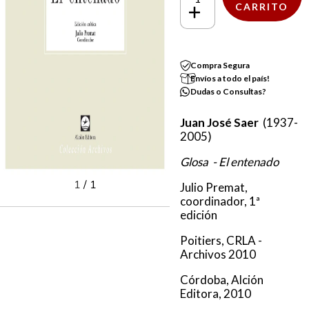
Compra Segura
Envíos a todo el país!
Dudas o Consultas?
Juan José Saer
(1937-
2005)
Glosa - El entenado
1
/
1
Julio Premat,
coordinador, 1ª
edición
Poitiers, CRLA -
Archivos 2010
Córdoba, Alción
Editora, 2010