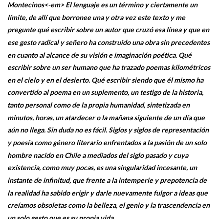
Montecinos<-em> El lenguaje es un término y ciertamente un
límite, de allí que borronee una y otra vez este texto y me
pregunte qué escribir sobre un autor que cruzó esa línea y que en
ese gesto radical y señero ha construido una obra sin precedentes
en cuanto al alcance de su visión e imaginación poética. Qué
escribir sobre un ser humano que ha trazado poemas kilométricos
en el cielo y en el desierto. Qué escribir siendo que él mismo ha
convertido al poema en un suplemento, un testigo de la historia,
tanto personal como de la propia humanidad, sintetizada en
minutos, horas, un atardecer o la mañana siguiente de un día que
aún no llega. Sin duda no es fácil. Siglos y siglos de representación
y poesía como género literario enfrentados a la pasión de un solo
hombre nacido en Chile a mediados del siglo pasado y cuya
existencia, como muy pocas, es una singularidad incesante, un
instante de infinitud, que frente a la intemperie y prepotencia de
la realidad ha sabido erigir y darle nuevamente fulgor a ideas que
creíamos obsoletas como la belleza, el genio y la trascendencia en
un solo gesto que es su propia vida...