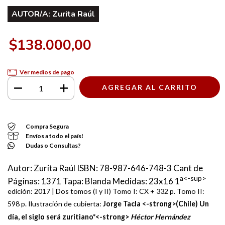
AUTOR/A:
Zurita Raúl
$138.000,00
Ver medios de pago
Compra Segura
Envíos a todo el país!
Dudas o Consultas?
Autor: Zurita Raúl ISBN: 78-987-646-748-3 Cant de
a<-sup>
Páginas: 1371 Tapa: Blanda Medidas: 23x16 1
edición: 2017 | Dos tomos (I y II) Tomo I: CX + 332 p. Tomo II:
598 p. Ilustración de cubierta:
Jorge Tacla <-strong>(Chile)
Un
día, el siglo será zuritiano*<-strong>
Héctor Hernández