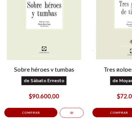
Sobre héroes y tumbas
Tres golpe
de
Sábato Ernesto
de
Moyan
$90.600,00
$72.0