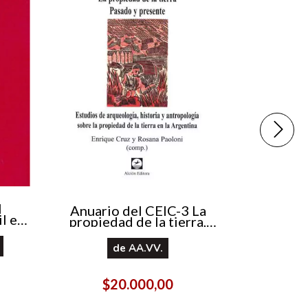
Córdoba
l
Anuario del CEIC-3 La
los viki
l en
propiedad de la tierra,
3)
pasado y presente
de
Fe
de
AA.VV.
$
$20.000,00