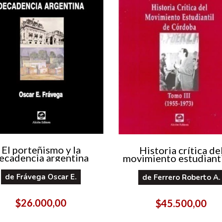
El porteñismo y la
Historia crítica de
ecadencia argentina
movimiento estudianti
Córdoba (1955 197
Tomo III
de
Frávega Oscar E.
de
Ferrero Roberto A.
$26.000,00
$45.500,00