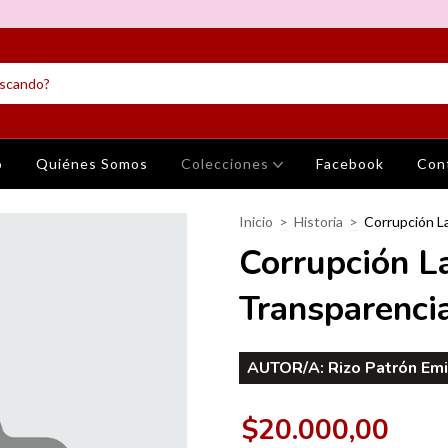
o
Quiénes Somos
Colecciones
Facebook
Con
Inicio
>
Historia
>
Corrupción L
Corrupción L
Transparencia
AUTOR/A:
Rizo Patrón Emi
$20.000,00