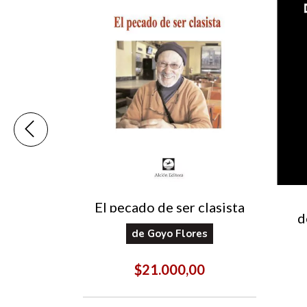
El pecado de ser clasista
n y
d
ón del
de
Goyo Flores
mo
cano
rto A.
$21.000,00
00