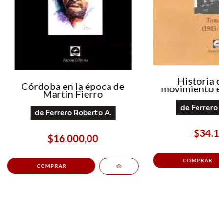
Historia c
Córdoba en la época de
movimiento e
Martín Fierro
Córdoba (194
I
de
Ferrero
de
Ferrero Roberto A.
$34.1
$16.000,00