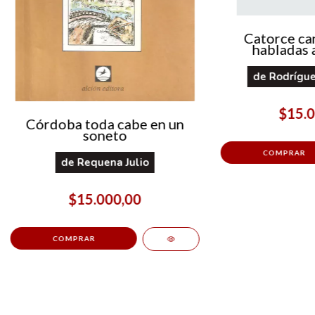
Catorce ca
habladas 
de
Rodrígue
$15.0
Córdoba toda cabe en un
soneto
de
Requena Julio
$15.000,00