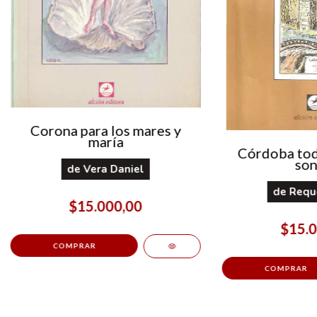
Corona para los mares y
maría
Córdoba tod
son
de
Vera Daniel
de
Reque
$15.000,00
$15.0