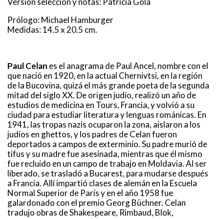
Versión selección y notas: Patricia Gola
Prólogo: Michael Hamburger
Medidas: 14.5 x 20.5 cm.
Paul Celan
es el anagrama de Paul Ancel, nombre con el
que nació en 1920, en la actual Chernivtsi, en la región
de la Bucovina, quizá el más grande poeta de la segunda
mitad del siglo XX. De origen judío, realizó un año de
estudios de medicina en Tours, Francia, y volvió a su
ciudad para estudiar literatura y lenguas románicas. En
1941, las tropas nazis ocuparon la zona, aislaron a los
judíos en ghettos, y los padres de Celan fueron
deportados a campos de exterminio. Su padre murió de
tifus y su madre fue asesinada, mientras que él mismo
fue recluido en un campo de trabajo en Moldavia. Al ser
liberado, se trasladó a Bucarest, para mudarse después
a Francia. Allí impartió clases de alemán en la Escuela
Normal Superior de París y en el año 1958 fue
galardonado con el premio Georg Büchner. Celan
tradujo obras de Shakespeare, Rimbaud, Blok,