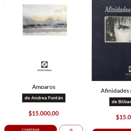
Amparos
Afinidades 
de
Andrea Fontán
de
Bilba
$15.000,00
$15.0