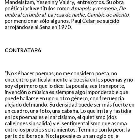
Mandelstam, Yesenin y Valéry, entre otros. Su obra
poética incluye títulos como
Amapola y memoria
,
De
umbral en umbral
,
La rosa de nadie
,
Cambio de aliento
,
por mencionar sólo algunos. Paul Celan se suicidó
arrojándose al Sena en 1970.
CONTRATAPA
“No sé hacer poemas, no me considero poeta, no
encuentro particularmente la poesía en los poemas y no
soy el primero que lo dice. La poesía, sea transporte,
invención o música es siempre algo imponderable que
puede hallarse en uno u otro género, con frecuencia
alejado del mundo. Su densidad puede ser más fuerte en
un cuadro, una foto, una cabaña. Lo que irrita y fastidia
en los poemas es el narcisismo, el quietismo (dos
callejones sin salida) y el sentimentalismo que asoma
entre los propios sentimientos. Termino con lo peor: la
parte deliberada. No: la poesía es un arreglo de la