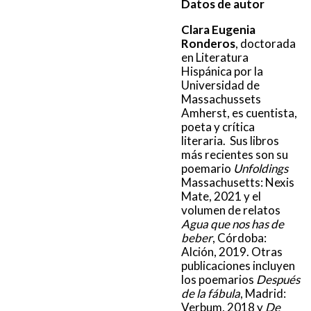
Datos de autor
Clara Eugenia
Ronderos
, doctorada
en Literatura
Hispánica por la
Universidad de
Massachussets
Amherst, es cuentista,
poeta y crítica
literaria. Sus libros
más recientes son su
poemario
Unfoldings
Massachusetts: Nexis
Mate, 2021 y el
volumen de relatos
Agua que nos has de
beber
, Córdoba:
Alción, 2019. Otras
publicaciones incluyen
los poemarios
Después
de la fábula
, Madrid:
Verbum, 2018 y
De