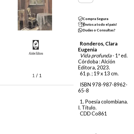
Compra Segura
Envíos a todo el país!
Dudas o Consultas?
Ronderos, Clara
Eugenia
Vida profunda
- 1ª ed.
Córdoba : Alción
Editora, 2023.
61 p. ; 19 x 13 cm.
1
/
1
ISBN 978-987-8962-
65-8
1. Poesía colombiana.
I. Título.
CDD Co861