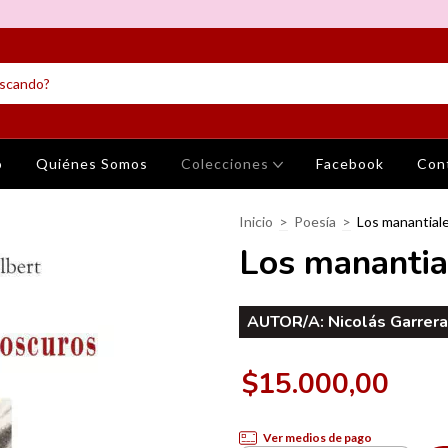
o
Quiénes Somos
Colecciones
Facebook
Con
Inicio
>
Poesía
>
Los manantial
Los manantia
AUTOR/A:
Nicolás Garrera
$15.000,00
Ver medios de pago