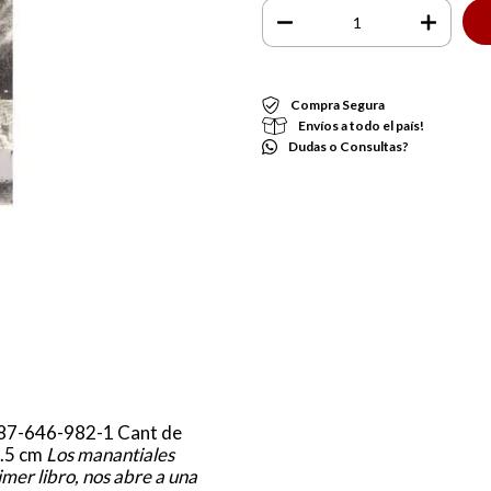
Compra Segura
Envíos a todo el país!
Dudas o Consultas?
987-646-982-1 Cant de
0.5 cm
Los manantiales
imer libro, nos abre a una