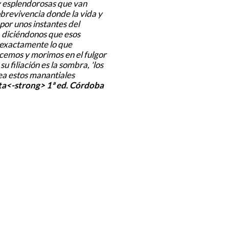
y esplendorosas que van
brevivencia donde la vida y
 por unos instantes del
, diciéndonos que esos
n exactamente lo que
cemos y morimos en el fulgor
u filiación es la sombra, 'los
nea estos manantiales
ta<-strong> 1ª ed. Córdoba