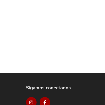
Algú
de
$
Sigamos conectados