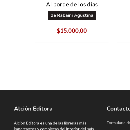
Al borde de los días
ceptivas
de
Rabaini Agustina
mero
$15.000,00
00
Alción Editora
Contact
Formulario d
Alción Editora es una de las librerías más
importantes y completas del interior del país.