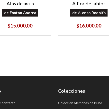
Alas de agua
A flor de labios
de
Fontán Andrea
de
Alonso Rodolfo
$15.000,00
$16.000,00
o
Colecciones
e contacto
Colección Memorias de Búho