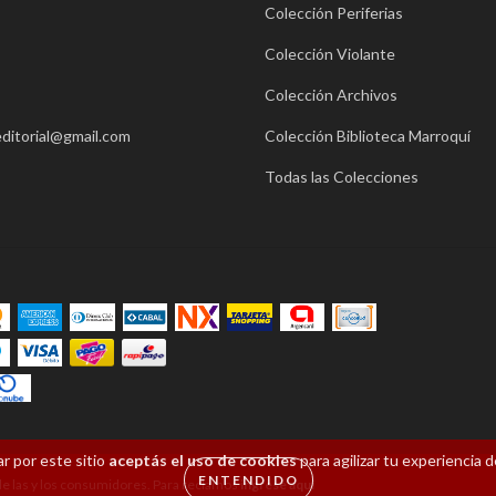
Colección Periferias
Colección Violante
Colección Archivos
ditorial@gmail.com
Colección Biblioteca Marroquí
Todas las Colecciones
r por este sitio
aceptás el uso de cookies
para agilizar tu experiencia 
ENTENDIDO
e las y los consumidores. Para reclamos
ingrese aquí