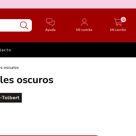
0
Ayuda
Mi cuenta
Mi carrito
tacto
es oscuros
les oscuros
-Tolbert