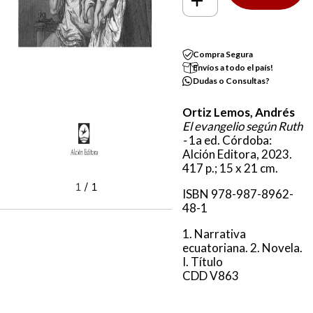
Compra Segura
Envíos a todo el país!
Dudas o Consultas?
Ortiz Lemos, Andrés
El evangelio según Ruth
-
1a ed. Córdoba:
Alción Editora, 2023.
417 p.; 15 x 21 cm.
1
/
1
ISBN 978-987-8962-
48-1
1. Narrativa
ecuatoriana. 2. Novela.
I. Título
CDD V863