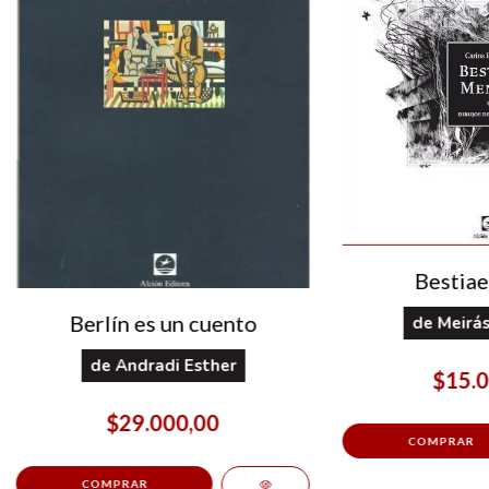
Bestiae
Berlín es un cuento
de
Meirás
de
Andradi Esther
$15.0
$29.000,00