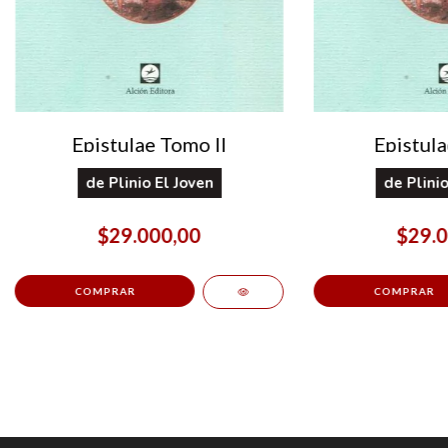
Epistulae Tomo II
Epistula
de
Plinio El Joven
de
Plini
$29.000,00
$29.0