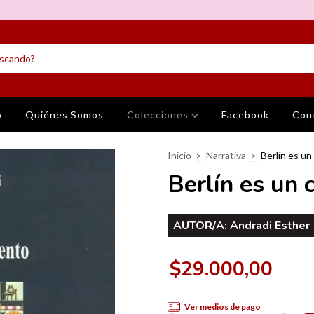
o
Quiénes Somos
Colecciones
Facebook
Con
Inicio
>
Narrativa
>
Berlín es u
Berlín es un 
AUTOR/A:
Andradi Esther
$29.000,00
Ver medios de pago