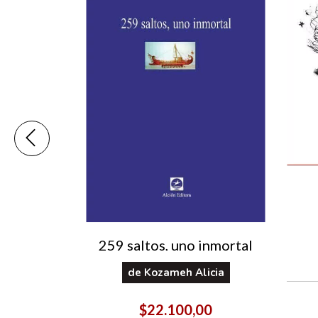
o
ego
259 saltos, uno inmortal
de
Kozameh Alicia
00
$22.100,00