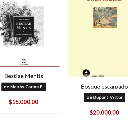
Bestiae Mentis
Bosque escarpado
de
Meirás Carina E.
de
Dupont Víctor
$15.000,00
$20.000,00