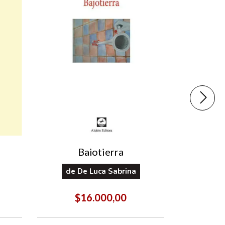
Bajotierra
de
De Luca Sabrina
de
B
$16.000,00
$