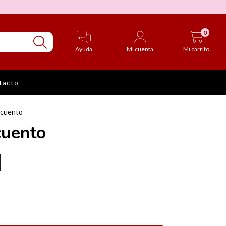
0
Ayuda
Mi cuenta
Mi carrito
tacto
n cuento
cuento