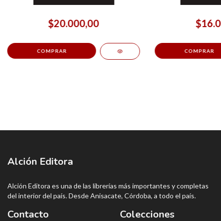
$20.000,00
$16.0
Alción Editora
Alción Editora es una de las librerías más importantes y completas
del interior del país. Desde Anisacate, Córdoba, a todo el país.
Contacto
Colecciones