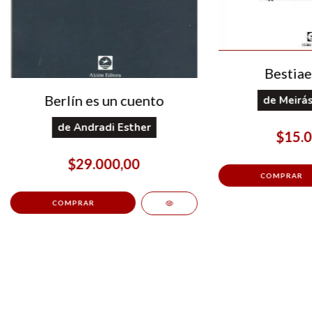
Bestiae
Berlín es un cuento
de
Meirás
de
Andradi Esther
$15.0
$29.000,00