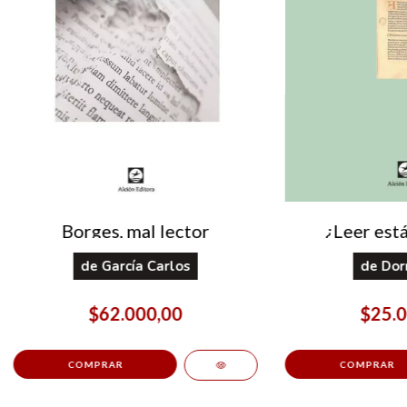
Borges, mal lector
¿Leer est
de
García Carlos
de
Dor
$62.000,00
$25.0